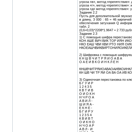
угроза «в», метод «препятствие»
угроза «г», метод «препятствие»:
угроза «д» метод «препятствие»:
Задание 2.2
Пусть для дополнительной звукоизо
в длину, 3 000 : 65 = 46 кирпич
обеспечения затухания Q информац
табл. 2
(0,6+0,03)*2208*1.9647 = 2 733 руб
Задание 2.3
1) С помощью шифра перестанов
КОН АШЕ ВИЧ ВИК ТОР ИЯН ИКО
НКО ЕАШ ЧВИ КВИ РТО НИЯ ОИК
НКОЕАШЧВИКВИРТОНИЯОИКЕЛ
2) Шифровка с помощью шифрую
К Н Ш В Ч И Т Р Я И О А В А
О А Е И В К О И Н К Л Е Н
КНШВЧИТРЯИОАВАОАИВКОИНК
КН ШВ ЧИ ТР ЯИ ОА ВА ОА ИВ КО
3) Одиночная перестановка по кл
Б Г У И Р
1 2 4 3 5
К В Т И В
О И О К Н
Н Ч Р О А
А В И Л -
Ш И Я А -
Е К Н Е -
Б Г И Р У
1 2 3 5 4
К В И В Т
О И К Н О
Н Ч О А Р
А В Л - И