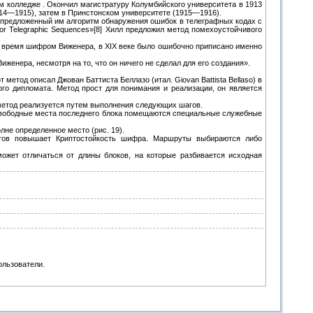
м колледже . Окончил магистратуру Колумбийского университета в 1913
914—1915), затем в Принстонском университете (1915—1916).
т предложенный им алгоритм обнаружения ошибок в телеграфных кодах с
or Telegraphic Sequences»[8] Хилл предложил метод помехоустойчивого
е время шифром Виженера, в XIX веке было ошибочно приписано именно
женера, несмотря на то, что он ничего не сделал для его создания».
тод описал Джован Баттиста Беллазо (итал. Giovan Battista Bellaso) в
зского дипломата. Метод прост для понимания и реализации, он является
 метод реализуется путем выполнения следующих шагов.
 свободные места последнего блока помещаются специальные служебные
лне определенное место (рис. 19).
тов повышает Криптостойкость шифра. Маршруты выбираются либо
ожет отличаться от длины блоков, на которые разбивается исходная
ользователи.