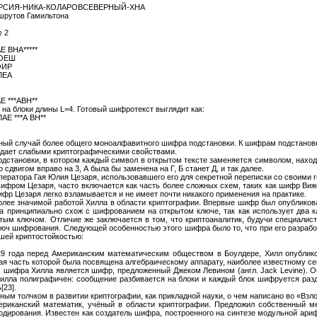
РСИЯ-НИКА-КОЛАРОВСЕВЕРНЫЙ-ХНА
рутов Гамильтона
 2
ВНА*****
КОЕШ
ОИР
ЛЕА
***АВН**
на блоки длины L=4. Готовый шифротекст выглядит как:
Е ***А ВН**
ный случай более общего моноалфавитного шифра подстановки. К шифрам подстанов
адает слабыми криптографическими свойствами.
становки, в котором каждый символ в открытом тексте заменяется символом, наход
сдвигом вправо на 3, А была бы заменена на Г, Б станет Д, и так далее.
ператора Гая Юлия Цезаря, использовавшего его для секретной переписки со своими 
ром Цезаря, часто включается как часть более сложных схем, таких как шифр Виж
р Цезаря легко взламывается и не имеет почти никакого применения на практике.
лее значимой работой Хилла в области криптографии. Впервые шифр был опубликован в
лла принципиально схож с шифрованием на открытом ключе, так как использует два
тым ключом. Отличие же заключается в том, что криптоаналитик, будучи специалис
люч шифрования. Следующей особенностью этого шифра было то, что при его разраб
шей криптостойкостью:
9 года перед Американским математическим обществом в Боулдере, Хилл опубликов
шая часть которой была посвящена алгебраическому аппарату, наиболее известному се
 шифра Хилла является шифр, предложенный Джеком Левином (англ. Jack Levine). О
илла полиграфичен: сообщение разбивается на блоки и каждый блок шифруется раз
[23].
ым толчком в развитии криптографии, как прикладной науки, о чем написано во «Взл
ериканский математик, учёный в области криптографии. Предложил собственный м
кодирования. Известен как создатель шифра, построенного на синтезе модульной ари