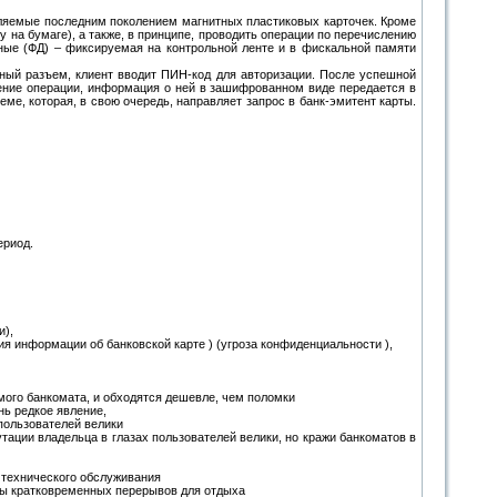
авляемые последним поколением магнитных пластиковых карточек. Кроме
 на бумаге), а также, в принципе, проводить операции по перечислению
ые (ФД) – фиксируемая на контрольной ленте и в фискальной памяти
ьный разъем, клиент вводит ПИН-код для авторизации. После успешной
дение операции, информация о ней в зашифрованном виде передается в
ме, которая, в свою очередь, направляет запрос в банк-эмитент карты.
ериод.
и),
я информации об банковской карте ) (угроза конфиденциальности ),
амого банкомата, и обходятся дешевле, чем поломки
нь редкое явление,
 пользователей велики
утации владельца в глазах пользователей велики, но кражи банкоматов в
 технического обслуживания
оты кратковременных перерывов для отдыха