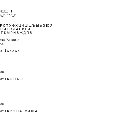
ЯЕКЕ_Н
А_Я ЕКЕ_Н
)
П Р С Т У Ф Х Ц Ч Ш Щ Ъ Ы Ь Э Ю Я
 Н И К О Л А Е В Н А
 П К М Р Н В Ж Д П В
тка Ришелье
исс
т 1 х х х х х
исс
ат 1 К О Н А Ш
исс
ат 1 К Р О Н А - М А Ш А