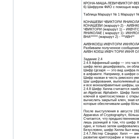
КРОНА-МАША-ЛЕВИЧВИКТОР-ВЕ
6) Шифруем ФИО с помощью марш
Таблица Маршрут № 1 Маршрут №
КОНАШЕВИ ЧВИКТОРИ ЯНИКОЛАЕ 
КОНАШЕВИ (маршрут-2) - АИВН
ЧВИКТОРИ (маршрут 1) – ИКВЧТ
ЯНИКОЛАЕ ( маршрут 1)- ИКНЯО
ВНА****** (маршрут 2) - ***АВН**
АИВНКОЕШ ИКВЧТОРИ ИКНЯОЛАЕ 
Разбиваем полученное сообщение 
АИВН КОЕШ ИКВЧ ТОРИ ИКНЯ ОЛА
Задание 2.4
2.4.9 Аффинный шифр — это част
шифр легко дешифровать, он обл
Шифр Цезаря — это вид шифра под
в алфавите. Например, в шифре со 
Шифр назван в честь римского им
Шаг шифрования, выполняемый шиф
и все моноалфавитные шифры, шиф
2.4.8 Шифр Хилла считается наибо
an Algebraic Alphabet». Шифр Хи
ключей в криптосистемах с откры
вычислить закрытый ключ, зная к
которые обеспечивали шифр бóль
После выступления в августе 192
Apparatus of Cryptography», бóль
Считается, что предшественником
лишь разницей в том, что шифр Х
одно, и только затем шифровались
Безусловно, шифр Хилла был мощн
2.4.7.Лéстер Сáндерс Хилл — ам
развитие криптографии и теории 