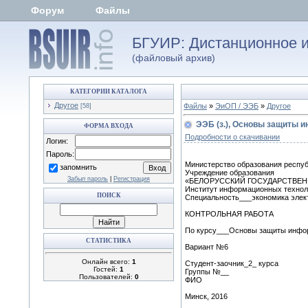
Форум
Файлы
БГУИР: Дистанционное и
(файловый архив)
КАТЕГОРИИ КАТАЛОГА
Другое
Файлы
»
ЭиОП / ЭЭБ
»
Другое
[58]
ЭЭБ (з.), Основы защиты и
ФОРМА ВХОДА
Подробности о скачивании
Логин:
Пароль:
Министерство образования респу
запомнить
Учреждение образования
Забыл пароль
|
Регистрация
«БЕЛОРУССКИЙ ГОСУДАРСТВЕН
Институт информационных техно
ПОИСК
Специальность___экономика элек
КОНТРОЛЬНАЯ РАБОТА
По курсу___Основы защиты инфо
СТАТИСТИКА
Вариант №6
Онлайн всего:
1
Студент-заочник_2_ курса
Гостей:
1
Группы №__
Пользователей:
0
ФИО
Минск, 2016