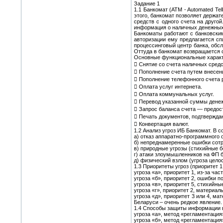
Задание 1
1.1 Банкомат (ATM - Automated T
этого, банкомат позволяет держат
средств с одного счета на друг
информация о наличных денежных 
Банкоматы работают с банковским
авторизации ему предлагается сп
процессинговый центр банка, обсл
Оттуда в банкомат возвращается с
Основные функциональные характ
 Снятие со счета наличных средс
 Пополнение счета путем внесен
 Пополнение телефонного счета 
 Оплата услуг интернета.
 Оплата коммунальных услуг.
 Перевод указанной суммы денежн
 Запрос баланса счета — предос
 Печать документов, подтвержда
 Конвертация валют.
1.2 Анализ угроз ИБ Банкомат. В с
а) отказ аппаратно-программного 
б) непреднамеренные ошибки сотр
в) природные угрозы (стихийные бе
г) атаки злоумышленников на ФП б
д) физический взлом (угроза цело
1.3 Приоритеты угроз (приоритет 
угроза «а», приоритет 1, из-за ч
угроза «б», приоритет 2, ошибки 
угроза «в», приоритет 5, стихийны
угроза «г», приоритет 2, материа
угроза «д», приоритет 3 или 4, м
Беларуси – очень редкое явление.
1.4 Способы защиты информации в
угроза «а», метод «регламентаци
угроза «б», метод «регламентаци