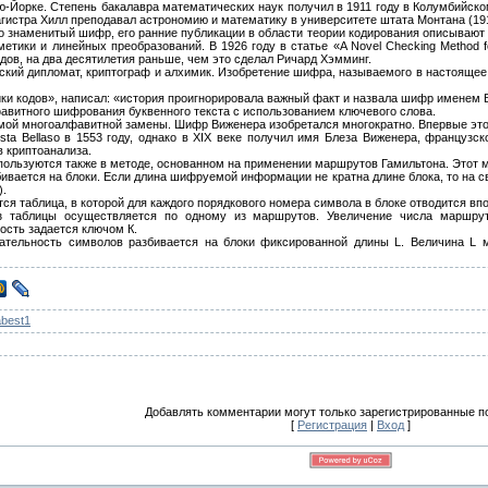
ью-Йорке. Степень бакалавра математических наук получил в 1911 году в Колумбийско
агистра Хилл преподавал астрономию и математику в университете штата Монтана (1
го знаменитый шифр, его ранние публикации в области теории кодирования описываю
тики и линейных преобразований. В 1926 году в статье «A Novel Checking Method f
ов, на два десятилетия раньше, чем это сделал Ричард Хэмминг.
ский дипломат, криптограф и алхимик. Изобретение шифра, называемого в настояще
ки кодов», написал: «история проигнорировала важный факт и назвала шифр именем Ви
витного шифрования буквенного текста с использованием ключевого слова.
ой многоалфавитной замены. Шифр Виженера изобретался многократно. Впервые этот ме
Battista Bellasо в 1553 году, однако в XIX веке получил имя Блеза Виженера, францу
 криптоанализа.
спользуются также в методе, основанном на применении маршрутов Гамильтона. Этот
ивается на блоки. Если длина шифруемой информации не кратна длине блока, то на
).
ся таблица, в которой для каждого порядкового номера символа в блоке отводится впо
з таблицы осуществляется по одному из маршрутов. Увеличение числа маршру
ость задается ключом К.
тельность символов разбивается на блоки фиксированной длины L. Величина L м
best1
Добавлять комментарии могут только зарегистрированные п
[
Регистрация
|
Вход
]