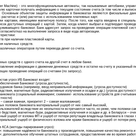
eller Machine) - это многофункциональные автоматы, так называемые автобанки, упр
елю карточки получать информацию о текущем состоянии счета (в том числе и выписку
ой. Основным объектом защиты информации в банкоматах являются фискальные данн
расчетах и (или) расчетах с использованием платежных карт.
и картами, имеющими магнитную полосу. После того, как карта введена в специал
исок доступных операций с картой. Затем, когда клиент выбрал и подтвердил прове
уживающего банкомат. Банк адресует запрос на проведение операции платежной систе
огласие\отказ на выполнение запроса в виде кода авторизации.
еристики:
тв при наличии пластиковой карты.
ия наличных средств.
различных операторов путем перевода денег со счета.
ых средств с одного счета на другой счет в любом банке.
тавление информации о движении денежных средств и остатке на счету в указанный п
ющих проведение операций со счетами (по запросу).
остав угроз ИБ Банкомат входят:
обеспечения Банкомат (угроза доступности),
удников банка (например, ввод неправильной информации, (угроза доступности)
дствия, магнитные бури, радиоактивные излучения и осадки и др.) (угроза доступност
анкомата (социальный инжиниринг, скимминг- использование устройств для считывани
стности)
1 – самая важная, приоритет 2 – самая маловажная):
астых поломок банкомата материальный ущерб от них самый высокий,
пользователей вследствие их неопытности встречаются часто, но реже, чем поломки с
е бедствия, магнитные бури, радиоактивные излучения и осадки и др. в Беларуси – оче
льный ущерб от взлома ФП и ущерб от потери репутации владельца банкомата в глазах
атериальный ущерб от физического взлома или кражи банкомата и ущерб от потери реп
 КСА (методы парирования угроз):
я»: повышение надёжности бакномата у производителя, повышение качества ремонта и
я»: дополнительное обучение штатных сотрудников, предоставление им во время раб