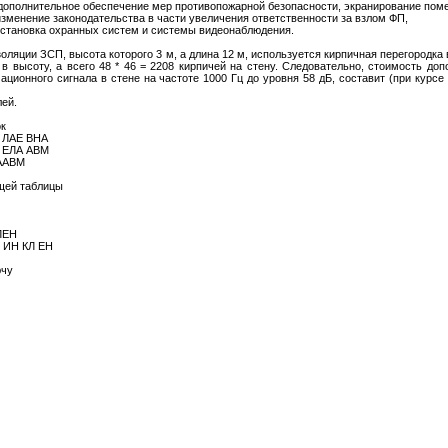
: дополнительное обеспечение мер противопожарной безопасности, экранирование пом
 изменение законодательства в части увеличения ответственности за взлом ФП,
 установка охранных систем и системы видеонаблюдения.
ляции ЗСП, высота которого 3 м, а длина 12 м, используется кирпичная перегородка в
ей в высоту, а всего 48 * 46 = 2208 кирпичей на стену. Следовательно, стоимость д
ионного сигнала в стене на частоте 1000 Гц до уровня 58 дБ, составит (при курсе 
лей.
ок
 ЛАЕ ВНА
 ЕЛА АВМ
ААВМ
щей таблицы
ЛЕН
 ИН КЛ ЕН
ючу