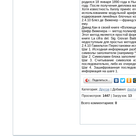
родился 18 января 1890 года в Н
году. После получения диплома м
Хотя известность Хиллу принёс е
использованием модульной арифме
кодирования линейных блочных код
2.4.10 Блез де Виженер —француз
ему.
Давид Кан в своей книге «Взломщи
Шифр Виженера — метод полиалфа
Этот метод является простой форм
книге La cifra del. Sig. Giovan 
недоступным для простых методов
2.4.10 Гамильтон Перестановки и
Шаг 1. Исходная информация разб
символы-заполнители (например *
Шаг 2. Символами блока заполняет
Шаг 3. Считывание символов и
последовательно, либо их очередн
Шаг 4. Зашифрованная последова
информация на шаге 1.
Поделиться…
Категория:
Другое
| Добавил:
dasha
Просмотров:
1447
| Загрузок:
13
Всего комментариев:
0