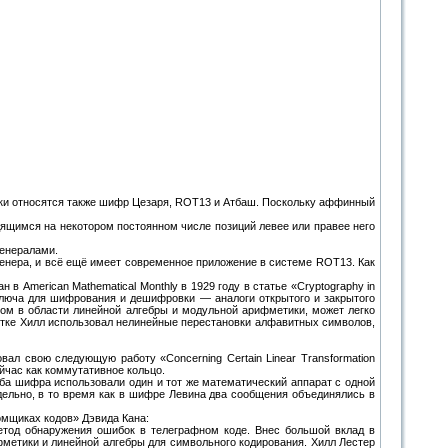
ки относятся также шифр Цезаря, ROT13 и Атбаш. Поскольку аффинный
ящимся на некотором постоянном числе позиций левее или правее него
генералами.
енера, и всё ещё имеет современное приложение в системе ROT13. Как
 American Mathematical Monthly в 1929 году в статье «Cryptography in
 ключа для шифрования и дешифровки — аналоги открытого и закрытого
том в области линейной алгебры и модульной арифметики, может легко
отке Хилл использовал нелинейные перестановки алфавитных символов,
ал свою следующую работу «Concerning Certain Linear Transformation
йчас как коммутативное кольцо.
ба шифра использовали один и тот же математический аппарат с одной
дельно, в то время как в шифре Левина два сообщения объединялись в
омщиках кодов» Дэвида Кана:
етод обнаружения ошибок в телеграфном коде. Внес большой вклад в
фметики и линейной алгебры для символьного кодирования. Хилл Лестер