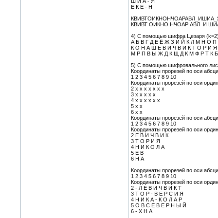
Ш И А - Я
Е К Е - Н
КВИВТОИКНОНЧОАРАВЛ_ИШИА_
КВИВТ ОИКНО НЧОАР АВЛ_И ШИ
4) С помощью шифра Цезаря (k=2
А Б В Г Д Е Ё Ж З И Й К Л М Н О 
К О Н А Ш Е В И Ч В И К Т О Р И Я
М Р П В Ы Ж Д К Щ Д К М Ф Р Т К Б
5) С помощью шифровального лис
Координаты прорезей по оси абсц
1 2 3 4 5 6 7 8 9 10
Координаты прорезей по оси ордина
2 х х х х х х х
3 х х х х х
4 х х х х х х
5 х х
6 х х
Координаты прорезей по оси абсц
1 2 3 4 5 6 7 8 9 10
Координаты прорезей по оси ордин
2 Е В И Ч В И К
3 Т О Р И Я
4 Н И К О Л А
5 Е В
6 Н А
Координаты прорезей по оси абсц
1 2 3 4 5 6 7 8 9 10
Координаты прорезей по оси ордин
2 - Л Е В И Ч В И К Т
3 Т О Р - В Е Р С И Я
4 Н И К А - К О Л А Р
5 О В С Е В Е Р Н Ы Й
6 - Х Н А