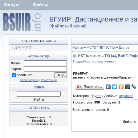
Форум
Файлы
БГУИР: Дистанционное и за
(файловый архив)
КАТЕГОРИИ КАТАЛОГА
Другое
Файлы
»
МСТК / ИКТ (СТК)
»
Другое
[25]
ИКТ (системы ТК) (з.), ВвИТ, Реф
ФОРМА ВХОДА
Подробности о скачивании
Логин:
Пароль:
РЕФЕРАТ
запомнить
на тему: «Теорема Шеннона-Хартли»
Забыл пароль
|
Регистрация
Поделиться…
ПОИСК
Категория:
Другое
| Добавил:
crysh666
Просмотров:
998
| Загрузок:
1
СТАТИСТИКА
Всего комментариев:
0
Онлайн всего:
1
Гостей:
1
Добавлят
Пользователей:
0