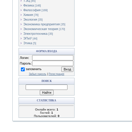
ТЭЦ
[85]
Физика
[146]
Философия
[169]
Химия
[76]
Экология
[35]
Экономика предприятия
[35]
Экономическая теория
[170]
Электротехника
[35]
ЭПиУ
[44]
Этика
[5]
ФОРМА ВХОДА
Логин:
Пароль:
запомнить
Забыл пароль
|
Регистрация
ПОИСК
СТАТИСТИКА
Онлайн всего:
1
Гостей:
1
Пользователей:
0