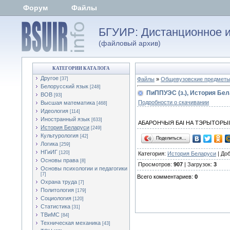
Форум
Файлы
БГУИР: Дистанционное и
(файловый архив)
КАТЕГОРИИ КАТАЛОГА
Другое
[37]
Файлы
»
Общевузовские предмет
Белорусский язык
[248]
ПиППУЭС (з.), История Бел
ВОВ
[93]
Подробности о скачивании
Высшая математика
[468]
Идеология
[114]
Иностранный язык
[633]
АБАРОНЧЫЯ БАІ НА ТЭРЫТОРЫІ Б
История Беларуси
[249]
Культурология
[42]
Поделиться…
Логика
[259]
НГиИГ
[120]
Категория:
История Беларуси
| До
Основы права
[8]
Просмотров:
907
| Загрузок:
3
Основы психологии и педагогики
[7]
Всего комментариев:
0
Охрана труда
[7]
Политология
[179]
Социология
[120]
Статистика
[31]
ТВиМС
[84]
Техническая механика
[43]