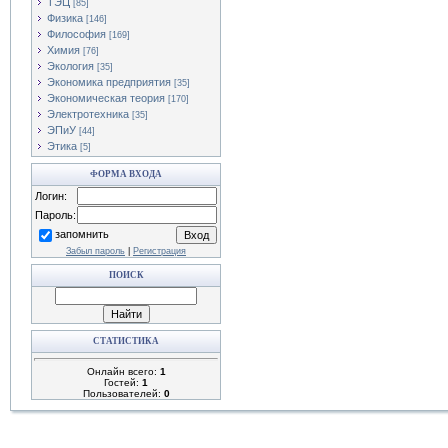
ТЭЦ
[85]
Физика
[146]
Философия
[169]
Химия
[76]
Экология
[35]
Экономика предприятия
[35]
Экономическая теория
[170]
Электротехника
[35]
ЭПиУ
[44]
Этика
[5]
ФОРМА ВХОДА
Логин:
Пароль:
запомнить
Забыл пароль
|
Регистрация
ПОИСК
СТАТИСТИКА
Онлайн всего:
1
Гостей:
1
Пользователей:
0