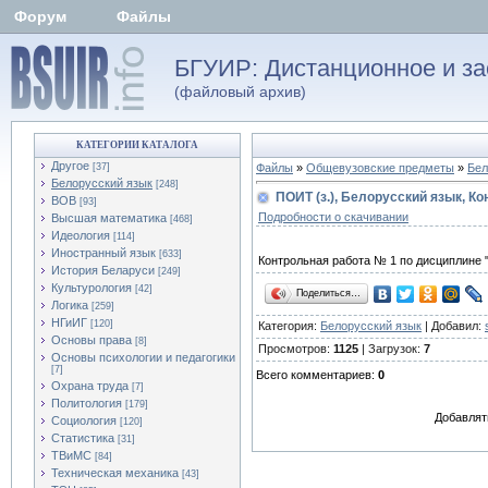
Форум
Файлы
БГУИР: Дистанционное и за
(файловый архив)
КАТЕГОРИИ КАТАЛОГА
Другое
[37]
Файлы
»
Общевузовские предметы
»
Бел
Белорусский язык
[248]
ПОИТ (з.), Белорусский язык, Ко
ВОВ
[93]
Подробности о скачивании
Высшая математика
[468]
Идеология
[114]
Иностранный язык
[633]
Контрольная работа № 1 по дисциплине 
История Беларуси
[249]
Культурология
[42]
Поделиться…
Логика
[259]
НГиИГ
[120]
Категория:
Белорусский язык
| Добавил:
Основы права
[8]
Просмотров:
1125
| Загрузок:
7
Основы психологии и педагогики
[7]
Всего комментариев:
0
Охрана труда
[7]
Политология
[179]
Добавлят
Социология
[120]
Статистика
[31]
ТВиМС
[84]
Техническая механика
[43]