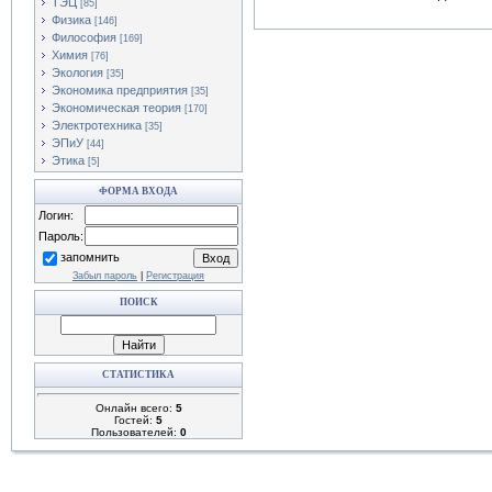
ТЭЦ
[85]
Физика
[146]
Философия
[169]
Химия
[76]
Экология
[35]
Экономика предприятия
[35]
Экономическая теория
[170]
Электротехника
[35]
ЭПиУ
[44]
Этика
[5]
ФОРМА ВХОДА
Логин:
Пароль:
запомнить
Забыл пароль
|
Регистрация
ПОИСК
СТАТИСТИКА
Онлайн всего:
5
Гостей:
5
Пользователей:
0