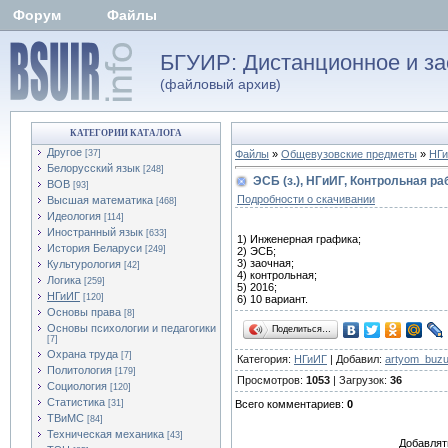
Форум
Файлы
БГУИР: Дистанционное и за
(файловый архив)
КАТЕГОРИИ КАТАЛОГА
Другое
[37]
Файлы
»
Общевузовские предметы
»
НГ
Белорусский язык
[248]
ЭСБ (з.), НГиИГ, Контрольная ра
ВОВ
[93]
Подробности о скачивании
Высшая математика
[468]
Идеология
[114]
Иностранный язык
[633]
1) Инженерная графика;
История Беларуси
[249]
2) ЭСБ;
3) заочная;
Культурология
[42]
4) контрольная;
Логика
[259]
5) 2016;
НГиИГ
[120]
6) 10 вариант.
Основы права
[8]
Основы психологии и педагогики
Поделиться…
[7]
Охрана труда
[7]
Категория:
НГиИГ
| Добавил:
artyom_buz
Политология
[179]
Просмотров:
1053
| Загрузок:
36
Социология
[120]
Статистика
[31]
Всего комментариев:
0
ТВиМС
[84]
Техническая механика
[43]
Добавлят