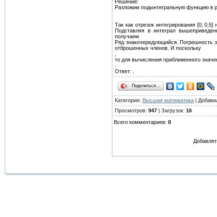
Решение:
Разложим подынтегральную функцию в р
Так как отрезок интегрирования [0; 0,5
Подставляя в интеграл вышеприведен
получаем
Ряд знакочередующийся. Погрешность з
отброшенных членов. И поскольку
,
то для вычисления приближенного значен
.
Ответ: .
Поделиться…
Категория:
Высшая математика
| Добави
Просмотров:
947
| Загрузок:
16
Всего комментариев:
0
Добавлят