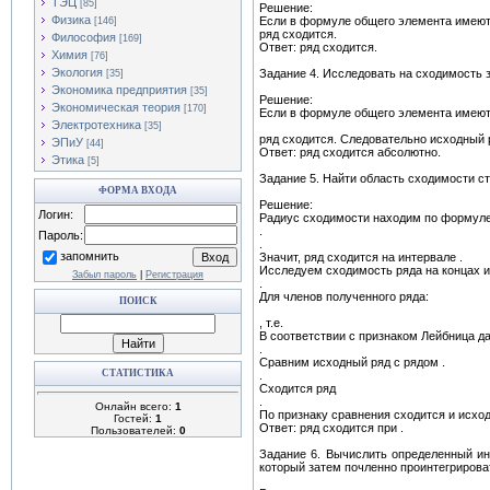
ТЭЦ
[85]
Решение:
Физика
Если в формуле общего элемента имеютс
[146]
ряд сходится.
Философия
[169]
Ответ: ряд cходится.
Химия
[76]
Экология
Задание 4. Исследовать на сходимость 
[35]
Экономика предприятия
[35]
Решение:
Экономическая теория
[170]
Если в формуле общего элемента имеютс
Электротехника
[35]
ряд сходится. Следовательно исходный 
ЭПиУ
[44]
Ответ: ряд сходится абсолютно.
Этика
[5]
Задание 5. Найти область сходимости ст
ФОРМА ВХОДА
Решение:
Логин:
Радиус сходимости находим по формул
.
Пароль:
.
запомнить
Значит, ряд сходится на интервале .
Исследуем сходимость ряда на концах и
Забыл пароль
|
Регистрация
.
Для членов полученного ряда:
ПОИСК
, т.е.
В соответствии с признаком Лейбница да
.
Сравним исходный ряд с рядом .
СТАТИСТИКА
.
Сходится ряд
.
Онлайн всего:
1
По признаку сравнения сходится и исхо
Гостей:
1
Ответ: ряд сходится при .
Пользователей:
0
Задание 6. Вычислить определенный ин
который затем почленно проинтегрирова