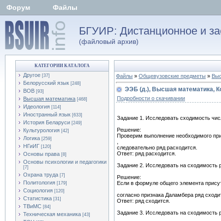
Форум
Файлы
БГУИР: Дистанционное и за
(файловый архив)
КАТЕГОРИИ КАТАЛОГА
Другое
[37]
Файлы
»
Общевузовские предметы
»
Выс
Белорусский язык
[248]
ЭЭБ (д.), Высшая математика, К
ВОВ
[93]
Подробности о скачивании
Высшая математика
[468]
Идеология
[114]
Иностранный язык
[633]
Задание 1. Исследовать сходимость чис
История Беларуси
[249]
Решение:
Культурология
[42]
Проверим выполнение необходимого приз
Логика
[259]
,
НГиИГ
[120]
следовательно ряд расходится.
Ответ: ряд расходится.
Основы права
[8]
Основы психологии и педагогики
Задание 2. Исследовать на сходимость 
[7]
Охрана труда
[7]
Решение:
Политология
Если в формуле общего элемента прису
[179]
Социология
[120]
согласно признака Даламбера ряд сходи
Статистика
[31]
Ответ: ряд сходится.
ТВиМС
[84]
Задание 3. Исследовать на сходимость 
Техническая механика
[43]