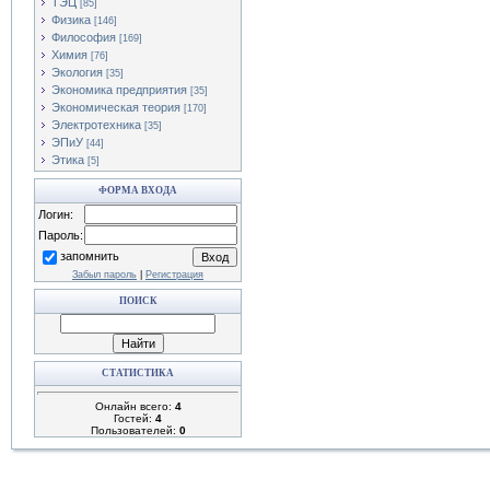
ТЭЦ
[85]
Физика
[146]
Философия
[169]
Химия
[76]
Экология
[35]
Экономика предприятия
[35]
Экономическая теория
[170]
Электротехника
[35]
ЭПиУ
[44]
Этика
[5]
ФОРМА ВХОДА
Логин:
Пароль:
запомнить
Забыл пароль
|
Регистрация
ПОИСК
СТАТИСТИКА
Онлайн всего:
4
Гостей:
4
Пользователей:
0