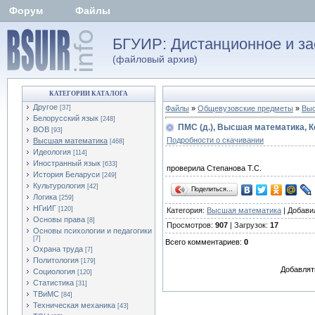
Форум
Файлы
БГУИР: Дистанционное и за
(файловый архив)
КАТЕГОРИИ КАТАЛОГА
Другое
[37]
Файлы
»
Общевузовские предметы
»
Выс
Белорусский язык
[248]
ПМС (д.), Высшая математика, К
ВОВ
[93]
Подробности о скачивании
Высшая математика
[468]
Идеология
[114]
Иностранный язык
[633]
проверила Степанова Т.С.
История Беларуси
[249]
Культурология
[42]
Поделиться…
Логика
[259]
НГиИГ
[120]
Категория:
Высшая математика
| Добави
Основы права
[8]
Просмотров:
907
| Загрузок:
17
Основы психологии и педагогики
[7]
Всего комментариев:
0
Охрана труда
[7]
Политология
[179]
Добавлят
Социология
[120]
Статистика
[31]
ТВиМС
[84]
Техническая механика
[43]