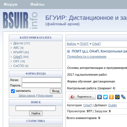
Форум
Файлы
БГУИР: Дистанционное и за
(файловый архив)
КАТЕГОРИИ КАТАЛОГА
Другое
[157]
Файлы
»
ПОИТ
»
ОАиП
АВС
[6]
ПОИТ (д.), ОАиП, Контрольная ра
КПиЯП
[80]
Подробности о скачивании
ОАиП
[305]
ОКТ
[79]
СиСПО
[8]
Основы алгоритмизации и программирова
ФОРМА ВХОДА
2017 год выполнения работ.
Логин:
Форма обучения: дистанционная.
Пароль:
Контрольная работа 1(вариант 4)
запомнить
Забыл пароль
|
Регистрация
Поделиться…
ПОИСК
Категория:
ОАиП
| Добавил:
Dublin
Просмотров:
977
| Загрузок:
9
Всего комментариев:
0
СТАТИСТИКА