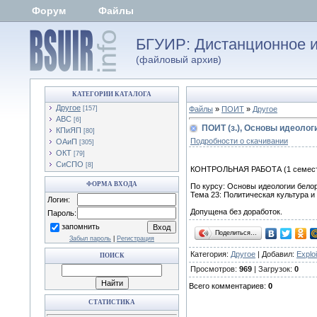
Форум
Файлы
БГУИР: Дистанционное и
(файловый архив)
КАТЕГОРИИ КАТАЛОГА
Другое
[157]
Файлы
»
ПОИТ
»
Другое
АВС
[6]
ПОИТ (з.), Основы идеолог
КПиЯП
[80]
Подробности о скачивании
ОАиП
[305]
ОКТ
[79]
СиСПО
[8]
КОНТРОЛЬНАЯ РАБОТА (1 семес
ФОРМА ВХОДА
По курсу: Основы идеологии бело
Тема 23: Политическая культура и
Логин:
Допущена без доработок.
Пароль:
запомнить
Поделиться…
Забыл пароль
|
Регистрация
Категория:
Другое
| Добавил:
Explo
ПОИСК
Просмотров:
969
| Загрузок:
0
Всего комментариев:
0
СТАТИСТИКА